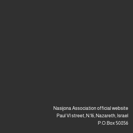
premium bootstrap themes
Nasijona Association official website
Paul VI street, N.16, Nazareth, Israel
P.O.Box 50856