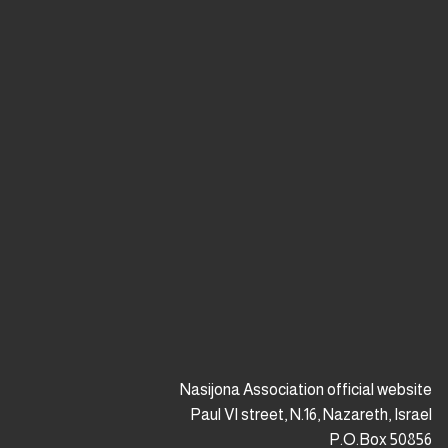
premium bootstrap themes
Nasijona Association official website
Paul VI street, N.16, Nazareth, Israel
P.O.Box 50856