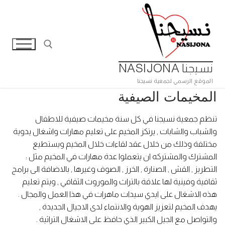
لتجاوز
لى
لمحتوى
نسيجنا NASIJONA
الموقع الرسمي لجمعية نسيجنا
البحث عن:
المخيمات الصيفية
تنظم جمعية نسيجنا في كل سنة مخيمات صيفية للاطفال
والشباب والشابات , يرتكز المخيم على تعليم مهارات واشغال يدوية
مختلفة وذلك من خلال عقد لقاءات خلال المخيم ويستطيع
المشترك والمشتركه ان يتعملوا عدة مهارات في المخيم مثل :
التطريز , القش , الصنارة , الخرز , الصوف وغيرها , بالاضافة الى برامج
ثقافية وفينية لها علاقة بالتراث والموروث الثقافي , ويتم تعليم
هذه الاشغال على ايدي سيدات ماهرات في هذا العمل والمجال .
يهدف المخيم لتعزيز الهوية والانتماء لدى الاجيال الجديدة ,
والتواصل مع الجيل الكبير الذي حافظ على الاشغال التراثية .